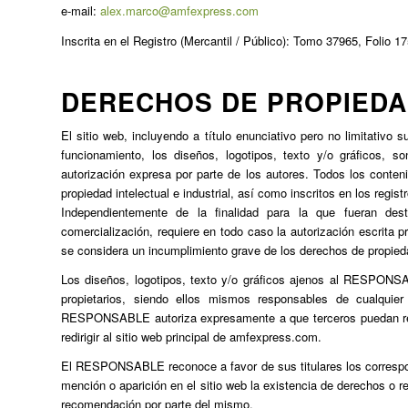
e-mail:
alex.marco@amfexpress.com
Inscrita en el Registro (Mercantil / Público): Tomo 37965, Folio 1
DERECHOS DE PROPIEDAD
El sitio web, incluyendo a título enunciativo pero no limitativ
funcionamiento, los diseños, logotipos, texto y/o gráficos
autorización expresa por parte de los autores. Todos los conten
propiedad intelectual e industrial, así como inscritos en los regis
Independientemente de la finalidad para la que fueran desti
comercialización, requiere en todo caso la autorización escrit
se considera un incumplimiento grave de los derechos de propiedad 
Los diseños, logotipos, texto y/o gráficos ajenos al RESPONSA
propietarios, siendo ellos mismos responsables de cualquie
RESPONSABLE autoriza expresamente a que terceros puedan redir
redirigir al sitio web principal de amfexpress.com.
El RESPONSABLE reconoce a favor de sus titulares los correspond
mención o aparición en el sitio web la existencia de derechos o 
recomendación por parte del mismo.