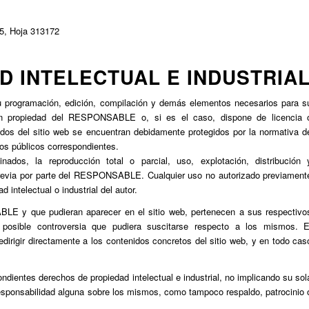
75, Hoja 313172
 INTELECTUAL E INDUSTRIA
o su programación, edición, compilación y demás elementos necesarios para s
, son propiedad del RESPONSABLE o, si es el caso, dispone de licencia 
idos del sitio web se encuentran debidamente protegidos por la normativa d
tros públicos correspondientes.
nados, la reproducción total o parcial, uso, explotación, distribución 
a previa por parte del RESPONSABLE. Cualquier uso no autorizado previament
intelectual o industrial del autor.
BLE y que pudieran aparecer en el sitio web, pertenecen a sus respectivo
r posible controversia que pudiera suscitarse respecto a los mismos. E
igir directamente a los contenidos concretos del sitio web, y en todo cas
ientes derechos de propiedad intelectual e industrial, no implicando su sol
responsabilidad alguna sobre los mismos, como tampoco respaldo, patrocinio 