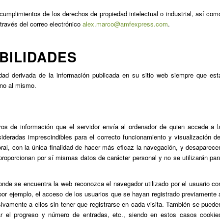
ncumplimientos de los derechos de propiedad intelectual o industrial, así com
 través del correo electrónico
alex.marco@amfexpress.com
.
BILIDADES
d derivada de la información publicada en su sitio web siempre que est
eno al mismo.
vos de información que el servidor envía al ordenador de quien accede a l
deradas imprescindibles para el correcto funcionamiento y visualización de
poral, con la única finalidad de hacer más eficaz la navegación, y desaparece
 proporcionan por sí mismas datos de carácter personal y no se utilizarán par
onde se encuentra la web reconozca el navegador utilizado por el usuario co
 por ejemplo, el acceso de los usuarios que se hayan registrado previamente 
ivamente a ellos sin tener que registrarse en cada visita. También se puede
olar el progreso y número de entradas, etc., siendo en estos casos cookie