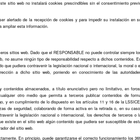
ste sitio web no instalará cookies prescindibles sin el consentimiento previ
 ser alertado de la recepción de cookies y para impedir su instalación en s
a ampliar esta información.
terceros sitios web. Dado que el RESPONSABLE no puede controlar siempre lo
eb, no asume ningún tipo de responsabilidad respecto a dichos contenidos. E
o que pudiera contravenir la legislación nacional o internacional, la moral o e
dirección a dicho sitio web, poniendo en conocimiento de las autoridade
ntenidos almacenados, a título enunciativo pero no limitativo, en foros
cualquier otro medio que permita a terceros publicar contenidos de form
 y en cumplimiento de lo dispuesto en los artículos 11 y 16 de la LSSICE
zas de seguridad, colaborando de forma activa en la retirada o, en su caso
venir la legislación nacional o internacional, los derechos de terceros o l
e existe en el sitio web algún contenido que pudiera ser susceptible de est
rador del sitio web.
tamente. En principio, puede garantizarse el correcto funcionamiento los 36