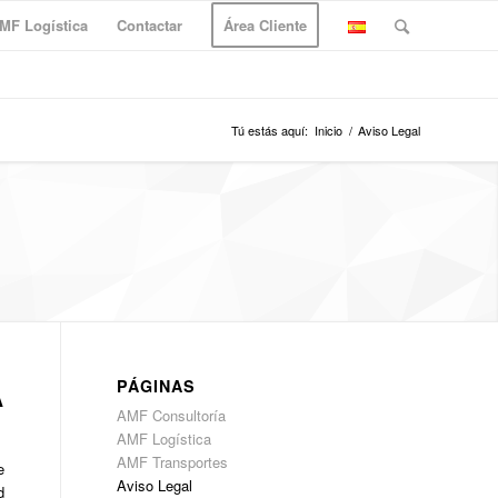
MF Logística
Contactar
Área Cliente
Tú estás aquí:
Inicio
/
Aviso Legal
A
PÁGINAS
AMF Consultoría
AMF Logística
AMF Transportes
e
Aviso Legal
d