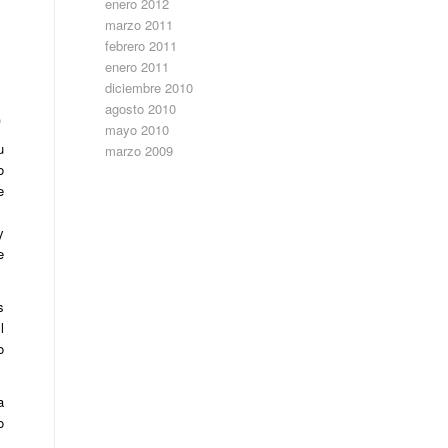
enero 2012
marzo 2011
febrero 2011
enero 2011
diciembre 2010
L
agosto 2010
mayo 2010
u
marzo 2009
o
e
y
e
s
l
o
a
o