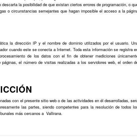
escarta la posibilidad de que existan ciertos errores de programación, o qu
lgas o circunstancias semejantes que hagan imposible el acceso a la págin
tica la dirección IP y el nombre de dominio utilizados por el usuario. Un
dor cuando este se conecta a Internet. Toda esta información se registra e
r procesamiento de los datos con el fin de obtener mediciones únicament
páginas, el número de visitas realizadas a los servidores web, el orden d
DICCIÓN
onadas con el presente sitio web o de las actividades en él desarrolladas, ser
presamente las partes, siendo competentes para la resolución de todos lo
ribunales más cercanos a Vallirana.