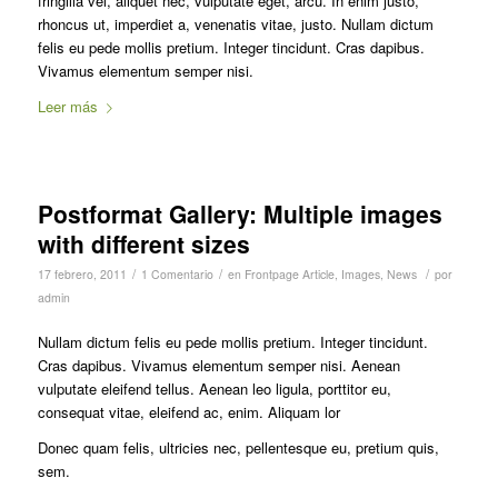
fringilla vel, aliquet nec, vulputate eget, arcu. In enim justo,
rhoncus ut, imperdiet a, venenatis vitae, justo. Nullam dictum
felis eu pede mollis pretium. Integer tincidunt. Cras dapibus.
Vivamus elementum semper nisi.
Leer más
Postformat Gallery: Multiple images
with different sizes
/
/
/
17 febrero, 2011
1 Comentario
en
Frontpage Article
,
Images
,
News
por
admin
Nullam dictum felis eu pede mollis pretium. Integer tincidunt.
Cras dapibus. Vivamus elementum semper nisi. Aenean
vulputate eleifend tellus. Aenean leo ligula, porttitor eu,
consequat vitae, eleifend ac, enim. Aliquam lor
Donec quam felis, ultricies nec, pellentesque eu, pretium quis,
sem.