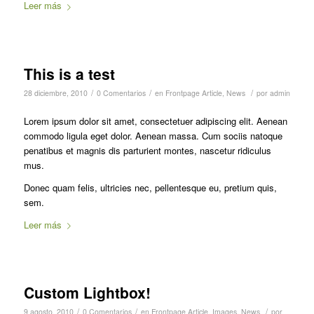
Leer más
This is a test
/
/
/
28 diciembre, 2010
0 Comentarios
en
Frontpage Article
,
News
por
admin
Lorem ipsum dolor sit amet, consectetuer adipiscing elit. Aenean
commodo ligula eget dolor. Aenean massa. Cum sociis natoque
penatibus et magnis dis parturient montes, nascetur ridiculus
mus.
Donec quam felis, ultricies nec, pellentesque eu, pretium quis,
sem.
Leer más
Custom Lightbox!
/
/
/
9 agosto, 2010
0 Comentarios
en
Frontpage Article
,
Images
,
News
por