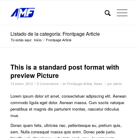
Listado de la categoría: Frontpage Article
Tú estás aquí:
Inicio
/
Frontpage Article
This is a standard post format with
preview Picture
/
/
/
14 enero, 2012
0 Comentarios
en
Frontpage Article
,
News
por
admin
Lorem ipsum dolor sit amet, consectetuer adipiscing elit. Aenean
commodo ligula eget dolor. Aenean massa. Cum sociis natoque
penatibus et magnis dis parturient montes, nascetur ridiculus
mus.
Donec quam felis, ultricies nec, pellentesque eu, pretium quis,
sem. Nulla consequat massa quis enim. Donec pede justo,